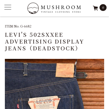
0
ITEM
ITEM No. G-6682
LEVI'S 502SXXEE
FEATURE
ADVERTISING DISPLAY
JEANS（DEADSTOCK）
ARCHIVE
SOLD
REPAIR
STAFF
SHOP