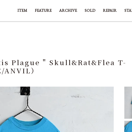
ITEM
FEATURE
ARCHIVE
SOLD
REPAIR
STA
tis Plague " Skull&Rat&Flea T-
E/ANVIL）