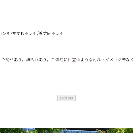
センチ/袖丈19センチ/着丈66センチ
ION。色褪せあり。薄汚れあり。全体的に目立つような汚れ・ダメージ等
sold out