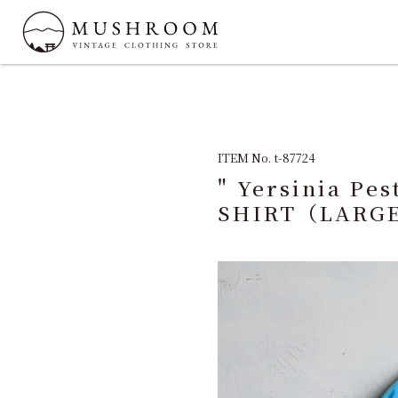
ITEM No. t-87724
" Yersinia Pes
SHIRT（LARG