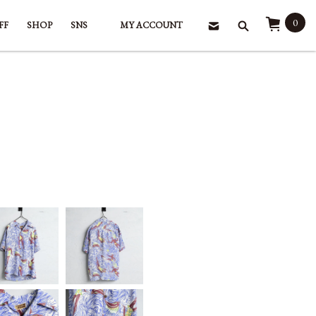
0
FF
SHOP
SNS
MY ACCOUNT