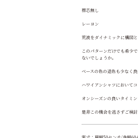
襟芯無し
レーヨン
荒波をダイナミックに構図と
このパターンだけでも希少で
ないでしょうか。
ベースの色の退色も少なく良
ハワイアンシャツにおいてコ
オンシーズンの良いタイミン
是非この機会を逃さずご検討
実寸：肩幅50センチ/身幅60