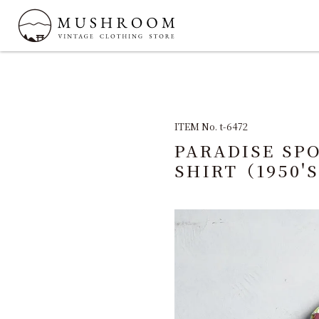
ITEM No. t-6472
PARADISE SP
SHIRT（1950'