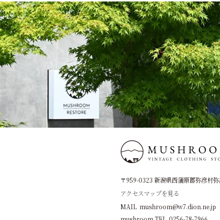
〒959-0323 新潟県西蒲原郡弥彦村弥彦
アクセスマップを見る
MAIL mushroom@w7.dion.ne.jp
mushroom TEL 0256-78-7966