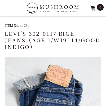
0
ITEM
ITEM No. hr-331
LEVI'S 302-0117 BIGE
FEATURE
JEANS（AGE 1/W19L14/GOOD
INDIGO）
ARCHIVE
SOLD
REPAIR
STAFF
SHOP