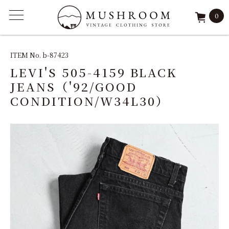
0
ITEM
ITEM No. b-87423
LEVI'S 505-4159 BLACK
FEATURE
JEANS（'92/GOOD
CONDITION/W34L30）
ARCHIVE
SOLD
REPAIR
STAFF
SHOP