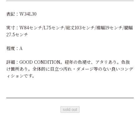
表記：W34L30
実寸：W84センチ/L75センチ/総丈103センチ/裾幅19センチ/腿幅
27.5センチ
程度：A
詳細：GOOD CONDITION。経年の色褪せ、アタリあり。色抜
け箇所あり。全体的に目立つ汚れ・ダメージ等のない良いコンデ
ィションです。
sold out