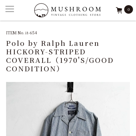
0
ITEM
ITEM No. it-654
Polo by Ralph Lauren
FEATURE
HICKORY-STRIPED
COVERALL（1970'S/GOOD
ARCHIVE
CONDITION）
SOLD
REPAIR
STAFF
SHOP