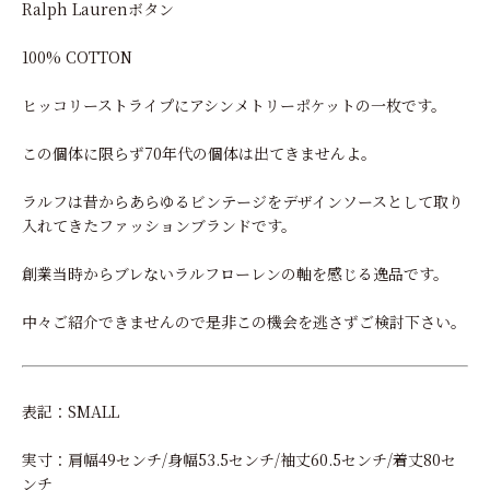
Ralph Laurenボタン
100% COTTON
ヒッコリーストライプにアシンメトリーポケットの一枚です。
この個体に限らず70年代の個体は出てきませんよ。
ラルフは昔からあらゆるビンテージをデザインソースとして取り
入れてきたファッションブランドです。
創業当時からブレないラルフローレンの軸を感じる逸品です。
中々ご紹介できませんので是非この機会を逃さずご検討下さい。
表記：SMALL
実寸：肩幅49センチ/身幅53.5センチ/袖丈60.5センチ/着丈80セ
ンチ