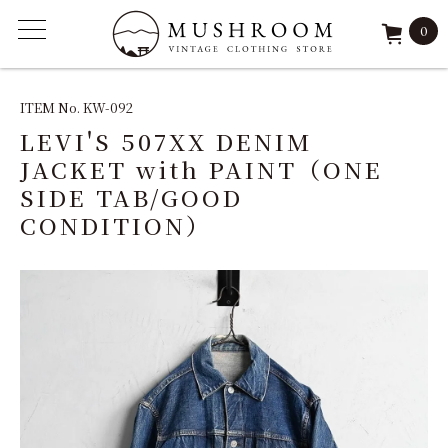
0
ITEM
ITEM No. KW-092
LEVI'S 507XX DENIM
FEATURE
JACKET with PAINT（ONE
SIDE TAB/GOOD
ARCHIVE
CONDITION）
SOLD
REPAIR
STAFF
SHOP