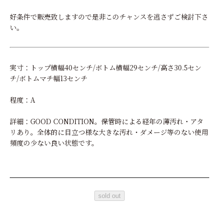
好条件で販売致しますので是非このチャンスを逃さずご検討下さ
い。
実寸：トップ横幅40センチ/ボトム横幅29センチ/高さ30.5セン
チ/ボトムマチ幅13センチ
程度：A
詳細：GOOD CONDITION。保管時による経年の薄汚れ・アタ
リあり。全体的に目立つ様な大きな汚れ・ダメージ等のない使用
頻度の少ない良い状態です。
sold out