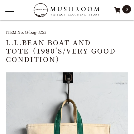
0
ITEM
ITEM No. G-bag-3253
L.L.BEAN BOAT AND
FEATURE
TOTE（1980'S/VERY GOOD
CONDITION）
ARCHIVE
SOLD
REPAIR
STAFF
SHOP