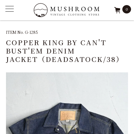
0
ITEM
ITEM No. G-1285
COPPER KING BY CAN'T
FEATURE
BUST'EM DENIM
JACKET（DEADSATOCK/38）
ARCHIVE
SOLD
REPAIR
STAFF
SHOP