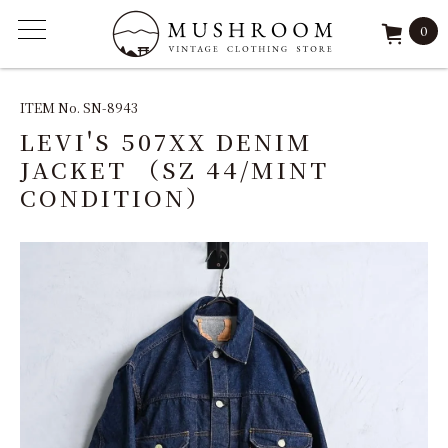
0
ITEM
ITEM No. SN-8943
LEVI'S 507XX DENIM
FEATURE
JACKET （SZ 44/MINT
CONDITION）
ARCHIVE
SOLD
REPAIR
STAFF
SHOP